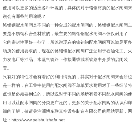
使用可以更多的适应各种环境的，具体的对于铬钢材质的配水闸阀来
说会有哪些的用途呢？
铬钼钢配水闸阀是不同的一种合成的配水闸阀的，铬钼钢配水闸阀主
要是不锈钢和合金材质的，最主要的铬钼钢配水闸阀不仅仅耐用了，
它的密封性更好一些了，所以说现在的铬钼钢
配水闸阀
可以满足更多
场所的使用要求的，现在的铬钼钢配水闸阀广泛适用于石油化工、火
力发电厂等油品、水蒸气管路上作接通或截断管路中介质的启闭装
置。
只有好的特性才会有着好的利用情况的，其实对于配水闸阀来会所也
是一样的，在工业中使用的配水闸阀不单单要求耐用对于一些细节特
点也是必须要到位的，所以说对于不同的场所有着不同
配水闸阀
的使
用可以让配水闸阀的分类更广泛的，更多的关于配水闸阀的认识和详
细的了解，敬请关注淄博东联真空设备制造有限公司的网站更新，网
址：http://www.peishuizhafa.net