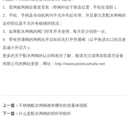
1、双闸板闸阀应垂直安装（即阀杆处于垂直位置 , 手轮在顶部 )。
2、手轮、手柄及传动机构均不允许作起吊用，并且要注意
配水闸阀
的
这些部位是不允许有碰撞的情况；
3、如果配水闸阀的阀门经常开关使用 , 每月至少润滑一次。
4、带有旁通阀的闸阀在开启前应先打开旁通阀（以平衡进出口的压差
及减小开启力 )。
更多的关于
配水闸阀
的认识和相关了解，敬请关注淄博东联真空设备
有限公司的网站更新，网址：http://www.peishuizhafa.net
上一篇：
不锈钢配水闸阀都有哪些的质量体现呢
下一篇：
什么是配水闸阀的明杆和暗杆